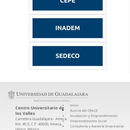
Inicio
Centro Universitario de
Acerca del CReCE
los Valles
Incubación y Emprendimiento
Carretera Guadalajara - Ameca
Emprendimiento Social
Km. 45.5, C.P. 46600, Ameca,
Consultoría y Asesoría Empresarial
Jalisco, México.